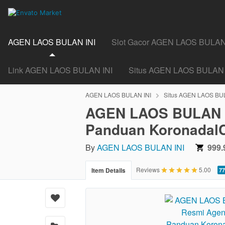
AGEN LAOS BULAN INI
Slot Gacor AGEN LAOS BULAN
Link AGEN LAOS BULAN INI
Situs AGEN LAOS BULAN 
AGEN LAOS BULAN INI
Situs AGEN LAOS BU
AGEN LAOS BULAN INI
Panduan KoronadalC
By
AGEN LAOS BULAN INI
999.
5.00
Reviews
5.00
Item Details
77
stars