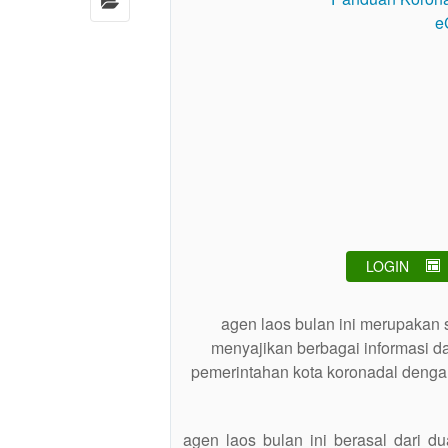
LOGIN
agen laos bulan ini merupakan 
menyajikan berbagai informasi d
pemerintahan kota koronadal dengan
agen laos bulan ini berasal dari du