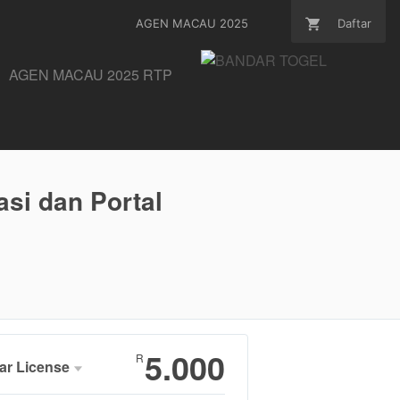
AGEN MACAU 2025
Daftar
AGEN MACAU 2025 RTP
si dan Portal
5.000
R
ar License