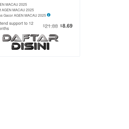
88
lar License
$
SELECTED
luded:
EN MACAU 2025
luded:
by you or one client, in a single end
ot AGEN MACAU 2025
luded:
tus Gacor AGEN MACAU 2025
uct which end users
are not
charged for.
otal price includes the item price and a
tend support to 12
21.88
8.69
$
$
 fee.
nths