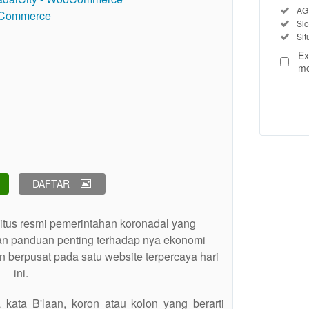
Regu
Inc
AG
Inc
Use, 
Sl
Inc
Si
prod
The t
Ex
buyer
mo
View
license
details
DAFTAR
tus resmi pemerintahan koronadal yang
an panduan penting terhadap nya ekonomi
 berpusat pada satu website terpercaya hari
ini.
kata B'laan, koron atau kolon yang berarti