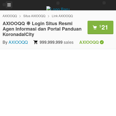
AXIOOQQ
Situs AXIOOQQ
Link AXIOOQQ
AXIOOQQ 𖤓 Login Situs Resmi
21
$
Agen Informasi dan Portal Panduan
KoronadalCity
By
AXIOOQQ
999.999.999
sales
AXIOOQQ