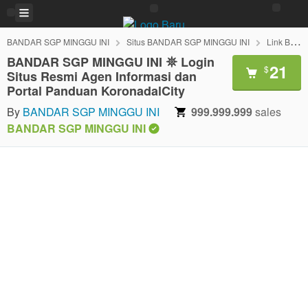
BANDAR SGP MINGGU INI
Situs BANDAR SGP MINGGU INI
Link BANDAR SGP MINGGU INI
BANDAR SGP MINGGU INI 𖤓 Login
21
$
Situs Resmi Agen Informasi dan
Portal Panduan KoronadalCity
By
BANDAR SGP MINGGU INI
999.999.999
sales
BANDAR SGP MINGGU INI