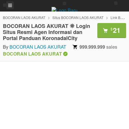
BOCORAN LAOS AKURAT
Situs BOCORAN LAOS AKURAT
Link BOCORAN LAOS AKURAT
BOCORAN LAOS AKURAT 𖤓 Login
21
$
Situs Resmi Agen Informasi dan
Portal Panduan KoronadalCity
By
BOCORAN LAOS AKURAT
999.999.999
sales
BOCORAN LAOS AKURAT