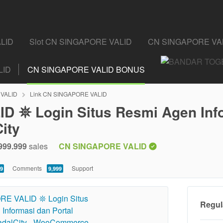
ALID
Slot CN SINGAPORE VALID
CN SINGAPORE VAL
LID
CN SINGAPORE VALID BONUS
 VALID
Link CN SINGAPORE VALID
 𖤓 Login Situs Resmi Agen Info
ity
999.999
sales
CN SINGAPORE VALID
Comments
Support
9
9,999
Regul