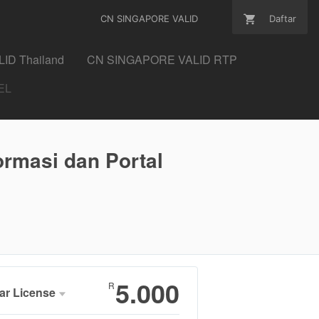
CN SINGAPORE VALID
Daftar
ID Thailand
CN SINGAPORE VALID RTP
rmasi dan Portal
5.000
R
ar License