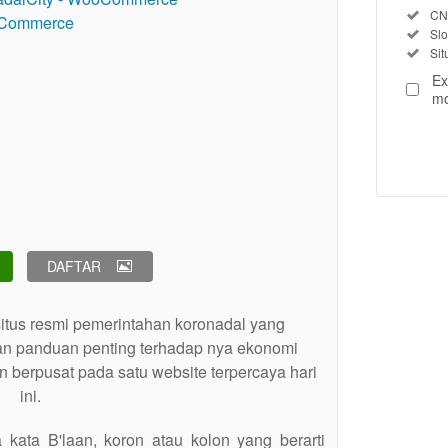
Regu
Inc
CN
Inc
Use, 
Sl
Inc
Si
prod
The t
Ex
buyer
mo
View
license
details
DAFTAR
itus resmi pemerintahan koronadal yang
an panduan penting terhadap nya ekonomi
 berpusat pada satu website terpercaya hari
ini.
 kata B'laan, koron atau kolon yang berarti