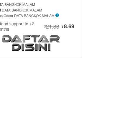
88
lar License
$
SELECTED
luded:
TA BANGKOK MALAM
luded:
by you or one client, in a single end
ot DATA BANGKOK MALAM
luded:
tus Gacor DATA BANGKOK MALAM
uct which end users
are not
charged for.
otal price includes the item price and a
tend support to 12
21.88
8.69
$
$
 fee.
nths