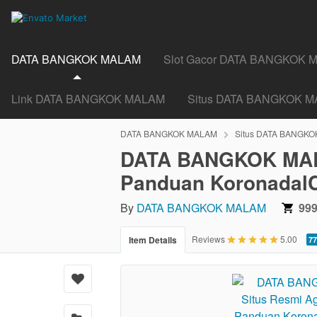
DATA BANGKOK MALAM
Slot Gacor DATA BANGKOK 
Link DATA BANGKOK MALAM
Situs DATA BANGKOK 
DATA BANGKOK MALAM
Situs DATA BANGK
DATA BANGKOK MALAM
Panduan KoronadalC
By
DATA BANGKOK MALAM
999
5.00
Reviews
5.00
Item Details
77
stars