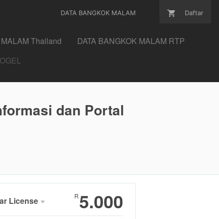
DATA BANGKOK MALAM
Daftar
MALAM Thailand
DATA BANGKOK MALAM RTP
ormasi dan Portal
5.000
R
ar License