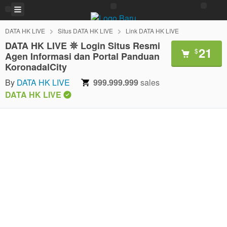
DATA HK LIVE
Situs DATA HK LIVE
Link DATA HK LIVE
DATA HK LIVE 𖤓 Login Situs Resmi
21
$
Agen Informasi dan Portal Panduan
KoronadalCity
By
DATA HK LIVE
999.999.999
sales
DATA HK LIVE