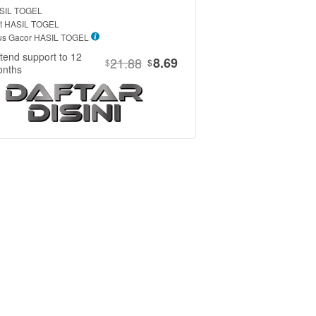
88
lar License
$
SELECTED
luded:
SIL TOGEL
luded:
by you or one client, in a single end
ot HASIL TOGEL
luded:
tus Gacor HASIL TOGEL
uct which end users
are not
charged for.
otal price includes the item price and a
tend support to 12
21.88
8.69
$
$
 fee.
nths