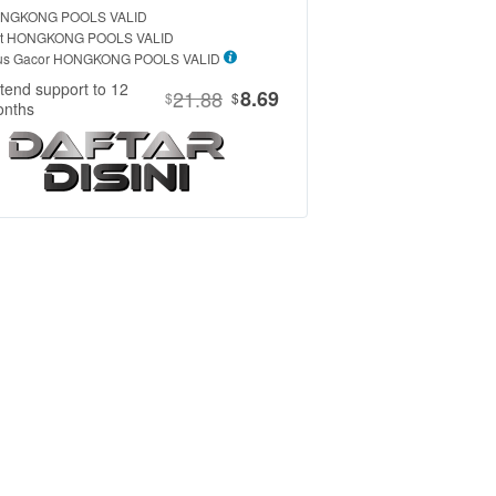
88
lar License
$
SELECTED
luded:
NGKONG POOLS VALID
luded:
by you or one client, in a single end
ot HONGKONG POOLS VALID
luded:
tus Gacor HONGKONG POOLS VALID
uct which end users
are not
charged for.
otal price includes the item price and a
tend support to 12
21.88
8.69
$
$
 fee.
nths