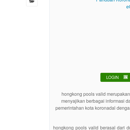
LOGIN
hongkong pools valid merupakan 
menyajikan berbagai informasi d
pemerintahan kota koronadal dengan
hongkong pools valid berasal dari d