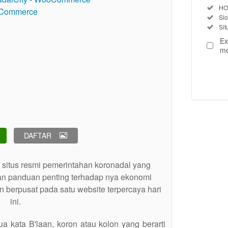
Regu
Inc
HO
Inc
Use, 
Sl
Inc
Si
prod
The t
Ex
buyer
mo
View
license
details
DAFTAR
situs resmi pemerintahan koronadal yang
an panduan penting terhadap nya ekonomi
 berpusat pada satu website terpercaya hari
ini.
ua kata B'laan, koron atau kolon yang berarti