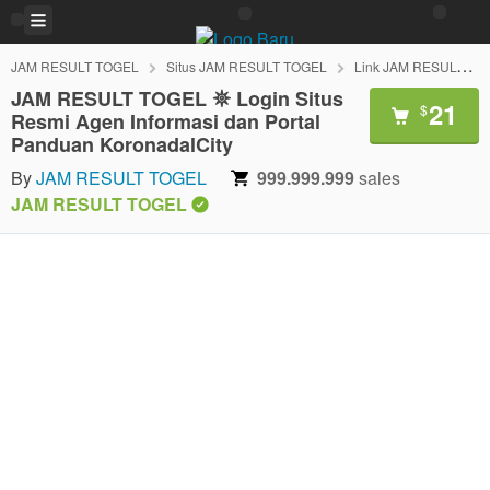
JAM RESULT TOGEL
Situs JAM RESULT TOGEL
Link JAM RESULT TOGEL
JAM RESULT TOGEL 𖤓 Login Situs
21
$
Resmi Agen Informasi dan Portal
Panduan KoronadalCity
By
JAM RESULT TOGEL
999.999.999
sales
JAM RESULT TOGEL