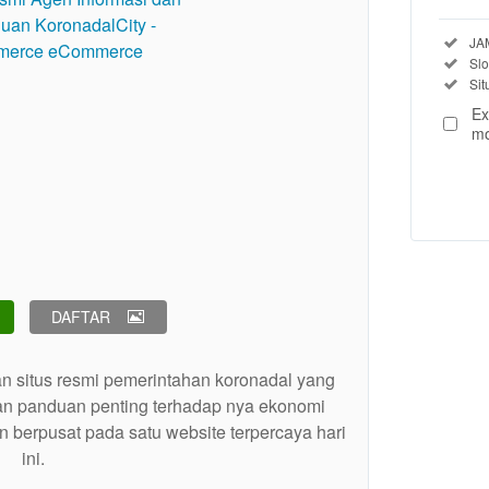
Regu
Inc
JA
Inc
Use, 
Sl
Inc
Si
prod
The t
Ex
buyer
mo
View
license
details
DAFTAR
an situs resmi pemerintahan koronadal yang
an panduan penting terhadap nya ekonomi
 berpusat pada satu website terpercaya hari
ini.