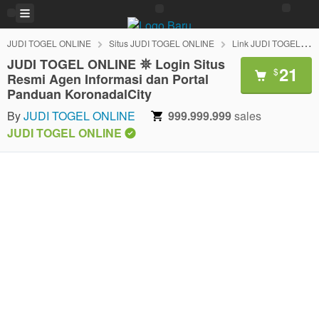
JUDI TOGEL ONLINE
Situs JUDI TOGEL ONLINE
Link JUDI TOGEL ONLINE
JUDI TOGEL ONLINE 𖤓 Login Situs
21
$
Resmi Agen Informasi dan Portal
Panduan KoronadalCity
By
JUDI TOGEL ONLINE
999.999.999
sales
JUDI TOGEL ONLINE