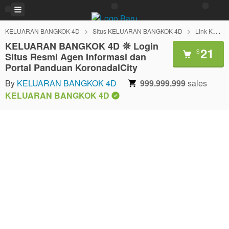
KELUARAN BANGKOK 4D
Situs KELUARAN BANGKOK 4D
Link KELUARAN BANGKOK 4D
KELUARAN BANGKOK 4D 𖤓 Login
21
$
Situs Resmi Agen Informasi dan
Portal Panduan KoronadalCity
By
KELUARAN BANGKOK 4D
999.999.999
sales
KELUARAN BANGKOK 4D