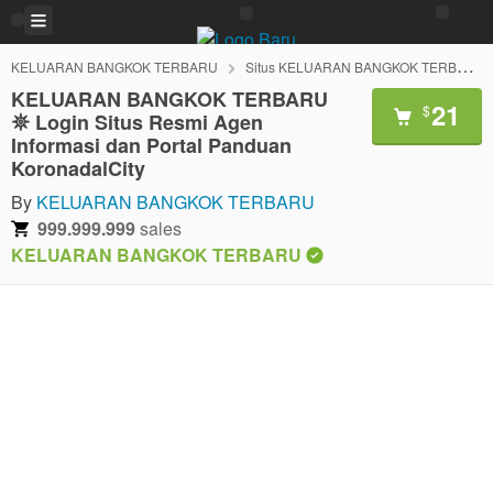
KELUARAN BANGKOK TERBARU
Situs KELUARAN BANGKOK TERBARU
KELUARAN BANGKOK TERBARU
21
$
𖤓 Login Situs Resmi Agen
Informasi dan Portal Panduan
KoronadalCity
By
KELUARAN BANGKOK TERBARU
999.999.999
sales
KELUARAN BANGKOK TERBARU