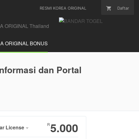
RESMI KOREA ORIGINAL
Daftar
 ORIGINAL Thailand
A ORIGINAL BONUS
formasi dan Portal
5.000
R
ar License