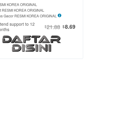
88
lar License
$
SELECTED
luded:
SMI KOREA ORIGINAL
luded:
by you or one client, in a single end
ot RESMI KOREA ORIGINAL
luded:
tus Gacor RESMI KOREA ORIGINAL
uct which end users
are not
charged for.
otal price includes the item price and a
tend support to 12
21.88
8.69
$
$
 fee.
nths