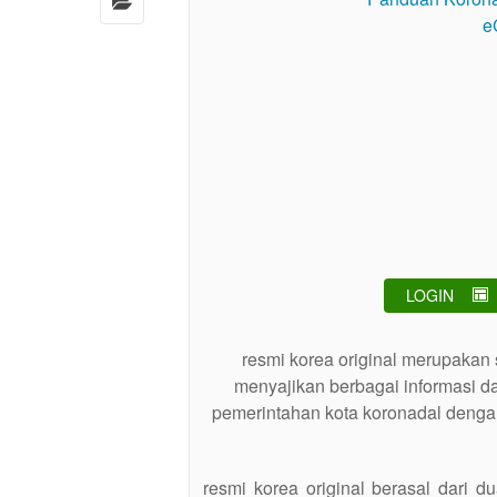
LOGIN
resmi korea original merupakan
menyajikan berbagai informasi d
pemerintahan kota koronadal dengan
resmi korea original berasal dari d