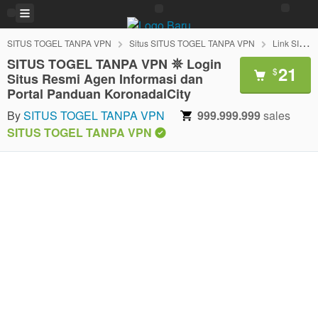
SITUS TOGEL TANPA VPN
Situs SITUS TOGEL TANPA VPN
Link SITUS TOGEL TANPA VPN
SITUS TOGEL TANPA VPN 𖤓 Login
21
$
Situs Resmi Agen Informasi dan
Portal Panduan KoronadalCity
By
SITUS TOGEL TANPA VPN
999.999.999
sales
SITUS TOGEL TANPA VPN