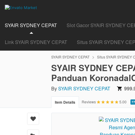
SYAIR SYDNEY CEPAT
Slot Gacor SYAIR SYDNEY CE
Link SYAIR SYDNEY CEPAT
Situs SYAIR SYDNEY CE
SYAIR SYDNEY CEPAT
Situs SYAIR SYDNEY 
SYAIR SYDNEY CEPAT
Panduan KoronadalC
By
SYAIR SYDNEY CEPAT
999.
5.00
Reviews
5.00
Item Details
77
stars