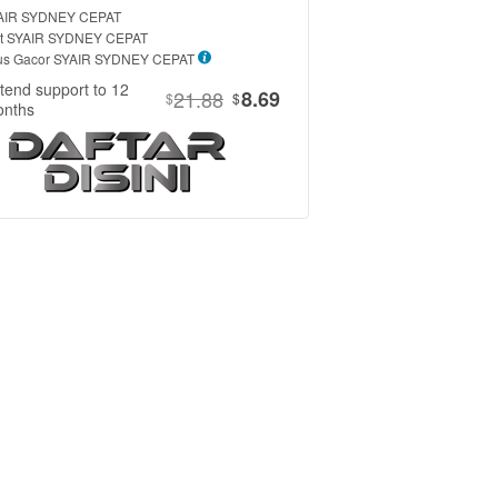
88
lar License
$
SELECTED
luded:
AIR SYDNEY CEPAT
luded:
by you or one client, in a single end
ot SYAIR SYDNEY CEPAT
luded:
tus Gacor SYAIR SYDNEY CEPAT
uct which end users
are not
charged for.
otal price includes the item price and a
tend support to 12
21.88
8.69
$
$
 fee.
nths