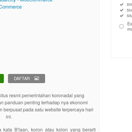
Regu
Inc
SY
Inc
Use, 
Sl
Inc
Si
prod
The t
Ex
buyer
mo
View
license
details
DAFTAR
itus resmi pemerintahan koronadal yang
an panduan penting terhadap nya ekonomi
 berpusat pada satu website terpercaya hari
ini.
 kata B'laan, koron atau kolon yang berarti