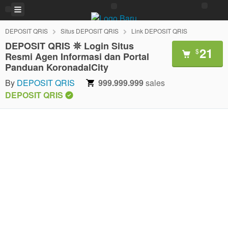
DEPOSIT QRIS
Situs DEPOSIT QRIS
Link DEPOSIT QRIS
DEPOSIT QRIS 𖤓 Login Situs
21
$
Resmi Agen Informasi dan Portal
Panduan KoronadalCity
By
DEPOSIT QRIS
999.999.999
sales
DEPOSIT QRIS